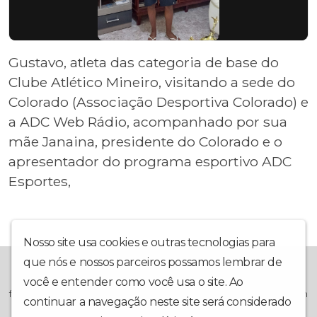
Gustavo, atleta das categoria de base do
Clube Atlético Mineiro, visitando a sede do
Colorado (Associação Desportiva Colorado) e
a ADC Web Rádio, acompanhado por sua
mãe Janaina, presidente do Colorado e o
apresentador do programa esportivo ADC
Esportes,
Nosso site usa cookies e outras tecnologias para
que nós e nossos parceiros possamos lembrar de
A ADC Web Rádio, é mais uma grande ferramenta que se junta
ao Projeto da Associação Desportiva Colorado, na busca de
você e entender como você usa o site. Ao
formar cidadãos através do esporte. Projeto Social, sem nenhum
continuar a navegação neste site será considerado
vínculo lucrativo, voltado totalmente para os jovens e