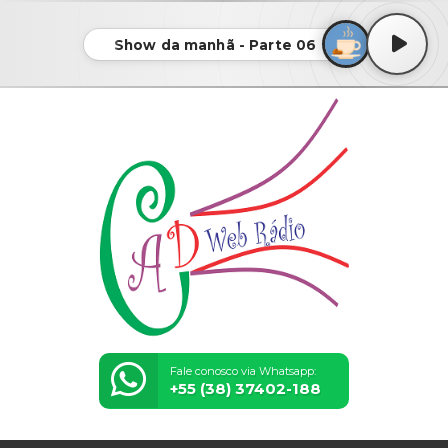
Show da manhã - Parte 06
Fale conosco via Whatsapp:
+55 (38) 37402-188