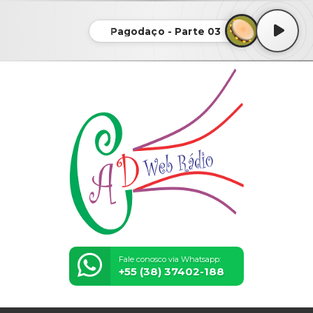
Pagodaço - Parte 03
Fale conosco via Whatsapp:
+55 (38) 37402-188