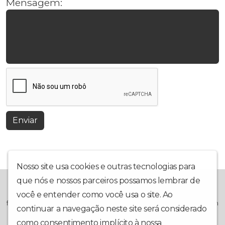
Mensagem:
Enviar
Nosso site usa cookies e outras tecnologias para
que nós e nossos parceiros possamos lembrar de
A ADC Web Rádio, é mais uma grande ferramenta que se junta
ao Projeto da Associação Desportiva Colorado, na busca de
você e entender como você usa o site. Ao
formar cidadãos através do esporte. Projeto Social, sem nenhum
continuar a navegação neste site será considerado
vínculo lucrativo, voltado totalmente para os jovens e
adolescentes que ora vivem a margem da sociedade. Pirapora-
como consentimento implícito à nossa
política de