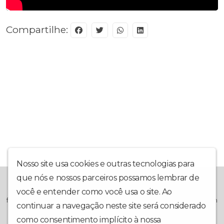
Compartilhe:
Nosso site usa cookies e outras tecnologias para
que nós e nossos parceiros possamos lembrar de
A ADC Web Rádio, é mais uma grande ferramenta que se junta
ao Projeto da Associação Desportiva Colorado, na busca de
você e entender como você usa o site. Ao
formar cidadãos através do esporte. Projeto Social, sem nenhum
continuar a navegação neste site será considerado
vínculo lucrativo, voltado totalmente para os jovens e
adolescentes que ora vivem a margem da sociedade. Pirapora-
como consentimento implícito à nossa
política de