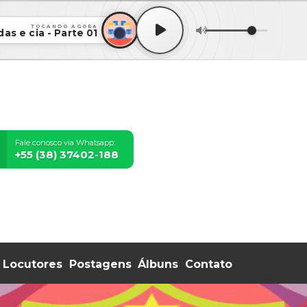
TOCANDO AGORA
as e cia - Parte 01
Fale conosco via Whatsapp:
+55 (38) 37402-188
Locutores
Postagens
Álbuns
Contato